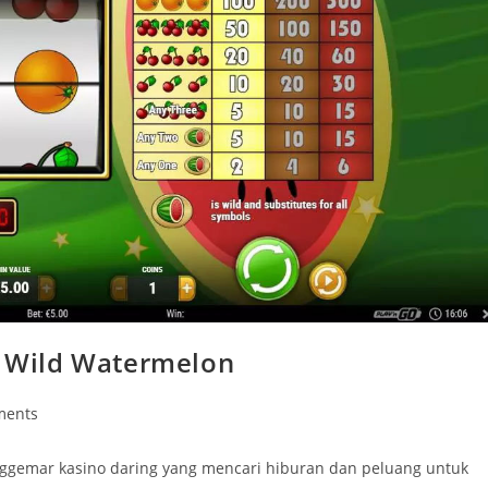
ot Wild Watermelon
ments
:
enggemar kasino daring yang mencari hiburan dan peluang untuk