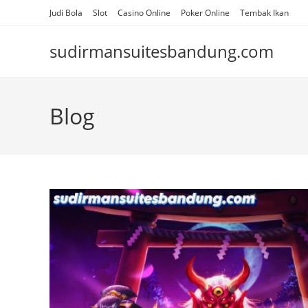
Skip
Judi Bola
Slot
Casino Online
Poker Online
Tembak Ikan
to
content
sudirmansuitesbandung.com
Blog