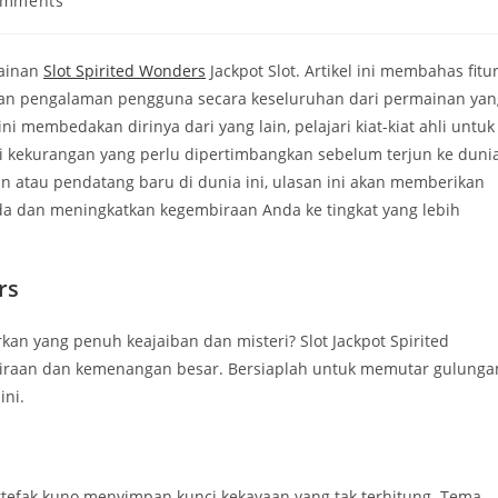
omments
ts:
mainan
Slot Spirited Wonders
Jackpot Slot. Artikel ini membahas fitur
, dan pengalaman pengguna secara keseluruhan dari permainan yan
membedakan dirinya dari yang lain, pelajari kiat-kiat ahli untuk
 kekurangan yang perlu dipertimbangkan sebelum terjun ke duni
n atau pendatang baru di dunia ini, ulasan ini akan memberikan
 dan meningkatkan kegembiraan Anda ke tingkat yang lebih
rs
n yang penuh keajaiban dan misteri? Slot Jackpot Spirited
raan dan kemenangan besar. Bersiaplah untuk memutar gulunga
ni.
rtefak kuno menyimpan kunci kekayaan yang tak terhitung. Tema