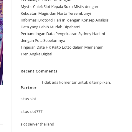
Mystic Chief: Slot Kepala Suku Mistis dengan
Kekuatan Magis dan Harta Tersembunyi
Informasi Broto4d Hari Ini dengan Konsep Analisis
Data yang Lebih Mudah Dipahami
Perbandingan Data Pengeluaran Sydney Hari Ini
dengan Pola Sebelumnya
Tinjauan Data HK Paito Lotto dalam Memahami
Tren Angka Digital
Recent Comments
Tidak ada komentar untuk ditampilkan.
Partner
situs slot
situs slot777
slot server thailand