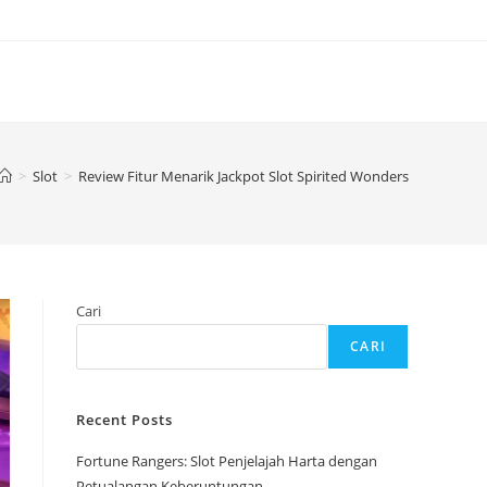
>
Slot
>
Review Fitur Menarik Jackpot Slot Spirited Wonders
Cari
CARI
Recent Posts
Fortune Rangers: Slot Penjelajah Harta dengan
Petualangan Keberuntungan