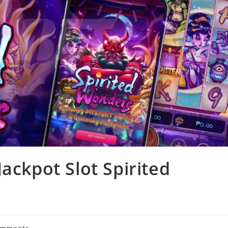
ackpot Slot Spirited