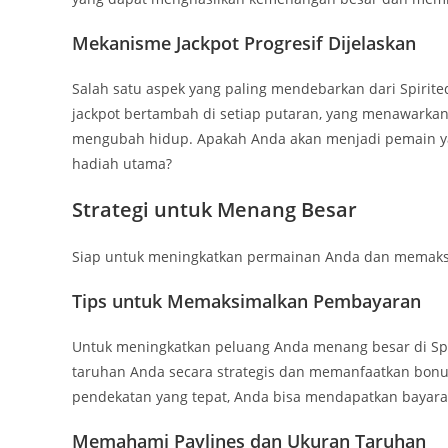
Mekanisme Jackpot Progresif Dijelaskan
Salah satu aspek yang paling mendebarkan dari Spirit
jackpot bertambah di setiap putaran, yang menawark
mengubah hidup. Apakah Anda akan menjadi pemain 
hadiah utama?
Strategi untuk Menang Besar
Siap untuk meningkatkan permainan Anda dan memaksim
Tips untuk Memaksimalkan Pembayaran
Untuk meningkatkan peluang Anda menang besar di Sp
taruhan Anda secara strategis dan memanfaatkan bonu
pendekatan yang tepat, Anda bisa mendapatkan bayar
Memahami Paylines dan Ukuran Taruhan