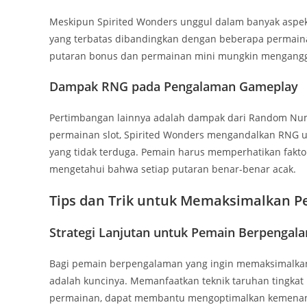
Meskipun Spirited Wonders unggul dalam banyak aspek,
yang terbatas dibandingkan dengan beberapa permaina
putaran bonus dan permainan mini mungkin menganggap
Dampak RNG pada Pengalaman Gameplay
Pertimbangan lainnya adalah dampak dari Random Nu
permainan slot, Spirited Wonders mengandalkan RNG u
yang tidak terduga. Pemain harus memperhatikan fakt
mengetahui bahwa setiap putaran benar-benar acak.
Tips dan Trik untuk Memaksimalkan 
Strategi Lanjutan untuk Pemain Berpengal
Bagi pemain berpengalaman yang ingin memaksimalkan
adalah kuncinya. Memanfaatkan teknik taruhan tingkat 
permainan, dapat membantu mengoptimalkan kemenan