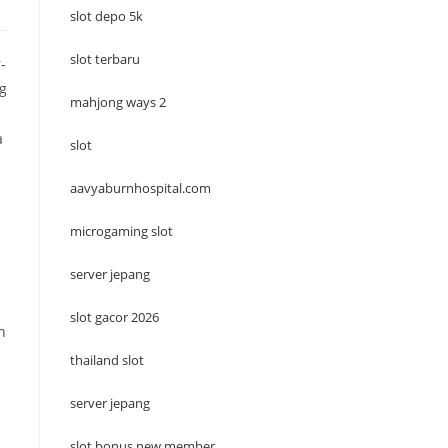
slot depo 5k
slot terbaru
-
g
mahjong ways 2
a
slot
aavyaburnhospital.com
microgaming slot
server jepang
slot gacor 2026
n
thailand slot
server jepang
slot bonus new member