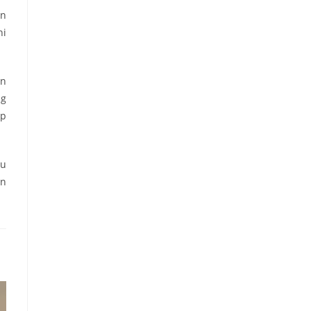
an
ni
an
ng
ap
au
an