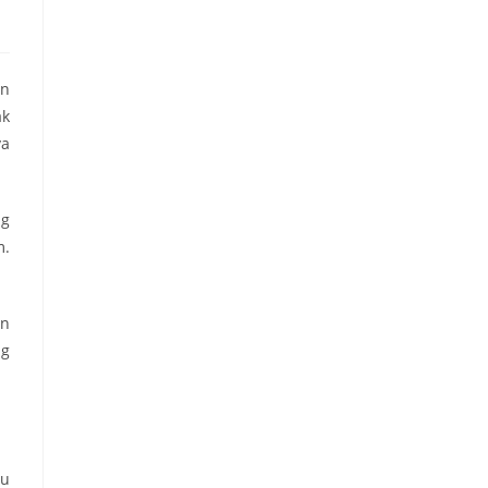
un
ak
ya
ng
m.
an
ng
tu