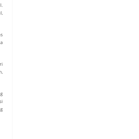
l.
l,
as
ga
ri
n,
ng
si
ng