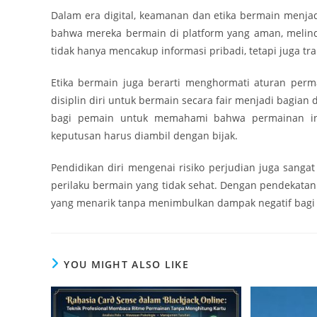
Dalam era digital, keamanan dan etika bermain menjad
bahwa mereka bermain di platform yang aman, melindu
tidak hanya mencakup informasi pribadi, tetapi juga t
Etika bermain juga berarti menghormati aturan pe
disiplin diri untuk bermain secara fair menjadi bagian 
bagi pemain untuk memahami bahwa permainan ini b
keputusan harus diambil dengan bijak.
Pendidikan diri mengenai risiko perjudian juga sang
perilaku bermain yang tidak sehat. Dengan pendekatan
yang menarik tanpa menimbulkan dampak negatif bagi 
YOU MIGHT ALSO LIKE