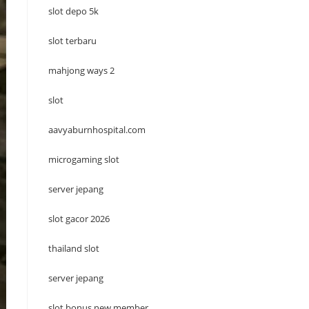
slot depo 5k
slot terbaru
mahjong ways 2
slot
aavyaburnhospital.com
microgaming slot
server jepang
slot gacor 2026
thailand slot
server jepang
slot bonus new member