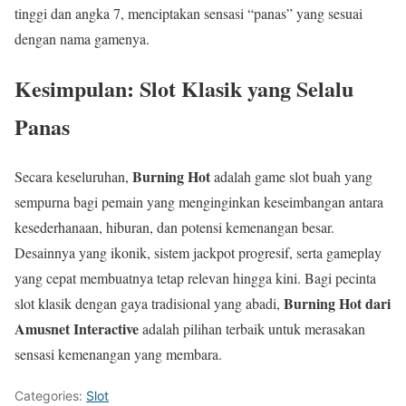
tinggi dan angka 7, menciptakan sensasi “panas” yang sesuai
dengan nama gamenya.
Kesimpulan: Slot Klasik yang Selalu
Panas
Burning Hot
Secara keseluruhan,
adalah game slot buah yang
sempurna bagi pemain yang menginginkan keseimbangan antara
kesederhanaan, hiburan, dan potensi kemenangan besar.
Desainnya yang ikonik, sistem jackpot progresif, serta gameplay
yang cepat membuatnya tetap relevan hingga kini. Bagi pecinta
Burning Hot dari
slot klasik dengan gaya tradisional yang abadi,
Amusnet Interactive
adalah pilihan terbaik untuk merasakan
sensasi kemenangan yang membara.
Categories:
Slot