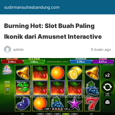
sudirmansuitesbandung.com
Burning Hot: Slot Buah Paling
Ikonik dari Amusnet Interactive
admin
9 bulan ago