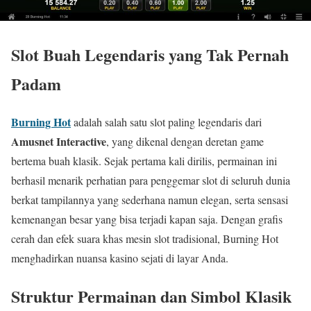
Slot Buah Legendaris yang Tak Pernah
Padam
Burning Hot
adalah salah satu slot paling legendaris dari
Amusnet Interactive
, yang dikenal dengan deretan game
bertema buah klasik. Sejak pertama kali dirilis, permainan ini
berhasil menarik perhatian para penggemar slot di seluruh dunia
berkat tampilannya yang sederhana namun elegan, serta sensasi
kemenangan besar yang bisa terjadi kapan saja. Dengan grafis
cerah dan efek suara khas mesin slot tradisional, Burning Hot
menghadirkan nuansa kasino sejati di layar Anda.
Struktur Permainan dan Simbol Klasik